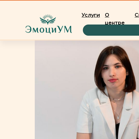
Услуги
О
С
центре