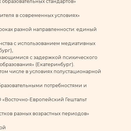
 образовательных стандартов»
ителя в современных условиях»
уроках разной направленности: единый
нства с использованием медиативных
ург),
учающимися с задержкой психического
бразования» (Екатеринбург).
 том числе в условиях полустационарной
образовательными потребностями и
ПО «Восточно-Европейский Гештальт
стков разных возрастных периодов»
вой