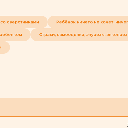
 со сверстниками
Ребёнок ничего не хочет, ниче
 ребёнком
Страхи, самооценка, энурезы, энкопре
ы