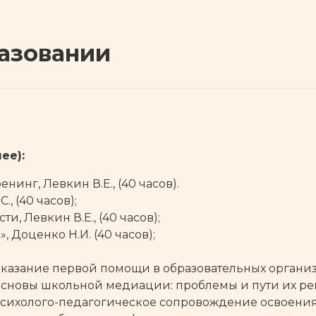
азовании
ее):
нинг, Левкин В.Е., (40 часов).
, (40 часов);
и, Левкин В.Е., (40 часов);
, Доценко Н.И. (40 часов);
казание первой помощи в образовательных организа
Основы школьной медиации: проблемы и пути их ре
«Психолого-педагогическое сопровождение освоен