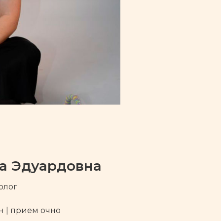
а Эдуардовна
олог
н | прием очно