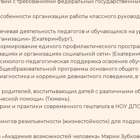
ствии с требованиями федеральных государственных
Особенности организации работы классного руковод
ечевая деятельность педагогов и обучающихся на 
анизации» (Екатеринбург),
формирование единого профилактического простра
зациях и организациях социальной сети» (Екатеринб
Психолого-педагогическая поддержка освоения об
бщеобразовательной программы основного общего о
диагностика и коррекция девиантного поведения, в
ие родителей, воспитывающих детей с различными 
еской помощи» (Тюмень).
теории и практики современного гештальта в НОУ Д
енингов резильентности (жизнестойкости) для подро
 в «Академия возможностей человека» Марии Зубко