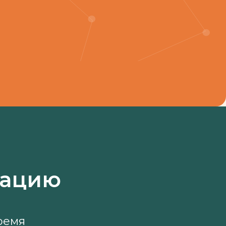
тацию
ремя