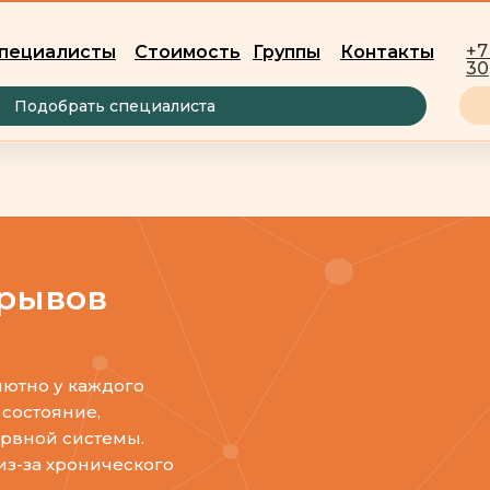
+7
пециалисты
Стоимость
Группы
Контакты
30
Подобрать специалиста
срывов
ютно у каждого
 состояние,
ервной системы.
из-за хронического