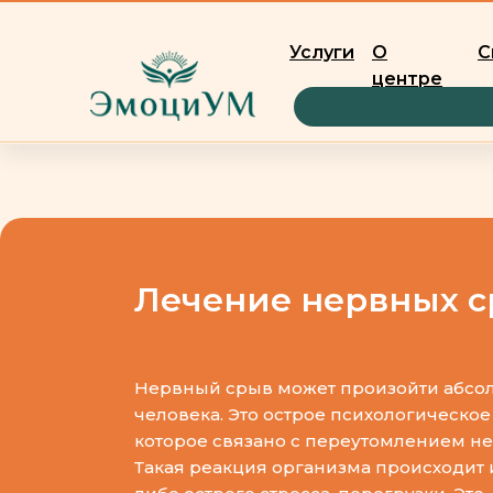
Услуги
О
С
центре
Главная
Лечение нервных срывов
/
Лечение нервных 
Нервный срыв может произойти абсол
человека. Это острое психологическое
которое связано с переутомлением н
Такая реакция организма происходит 