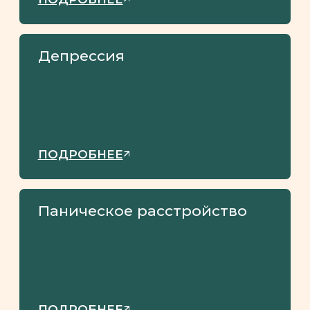
Отмечают следующие
признаки НРЛ:
– На критику реагирует гневом
– Преувеличивает собственные заслуги и
достижения.
Может казаться уверенным в себе , хотя на
самом деле это лишь маска ,скрывающая
стыд от ощущения своей никчёмности и
слабости и нарцисс делает все возможное,
чтобы поддерживать свой образ
— Требуется постоянное
внимание и восхищение