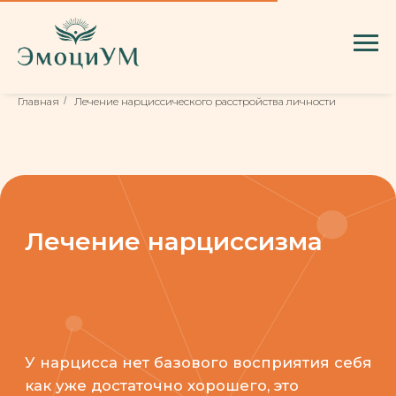
Главная
/
Лечение нарциссического расстройства личности
Лечение нарциссизма
У нарцисса нет базового восприятия себя
как уже достаточно хорошего, это
приводит к внутреннему дискомфорту. В
связи с этим он постоянно стремится
сравнить себя с кем-то, чтобы понять что
он хороший. Поэтому они амбициозны и
желают получить похвалу, отсюда и
чрезмерная чувствительность к оценкам
других.