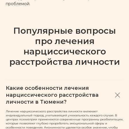
проблемой.
ПОДРОБНЕЕ
Популярные вопросы
Биполярное аффективное
про лечения
расстройство
нарциссического
расстройства личности
ПОДРОБНЕЕ
Предменструальное
Какие особенности лечения
дисфорическое
нарциссического расстройства
расстройство
личности в Тюмени?
ПОДРОБНЕЕ
Лечение нарциссического расстройства личности включает
индивидуальный подход, учитывающий уникальность каждого случая. В
центрах психиатрии применяются современные программы реабилитации,
которые позволяют глубоко проработать эмоциональной сферы и
особенности поведения. Анонимности уделяется особое значение, чтобы