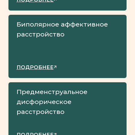
– Основной паттерн грандиозности (в
фантазиях или поведении),
недостаток эмпатии, черезмерная
чувствительность к оценкам других,
начинающиеся в подростковом
периоде и существующие
в разных контекстах (дом/семья/
отношения/работа)
– Гипертрофированное чувство
собственной значимости,
преувеличение достижений и
талантов
– Полагает что его проблемы
уникальны и могут быть поняты
исключительными людьми
– Озабоченность фантазиями о
неорганичном успехе, власти,