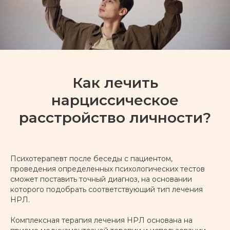
Пограничное
расстройство личности
Как лечить
ПОДРОБНЕЕ
нарциссическое
Расстройства
расстройство личности?
аутистического спектра
Психотерапевт после беседы с пациентом,
ПОДРОБНЕЕ
проведения определенных психологических тестов
сможет поставить точный диагноз, на основании
которого подобрать соответствующий тип лечения
Нарциссическое
НРЛ.
расстройство личности
Комплексная терапия лечения НРЛ основана на