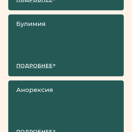
идеализации и унижения партнёра,
конкурирует с партнёром
Нарцисса можно воспитать – это
происходит, когда родители делают
акцент на черезмерно высокой
оценке ребёнка. Черезмерная
лесть, фаворитизм очевидно так же
могут способствовать развитию
нарциссизма.
Диагностические
критерии: