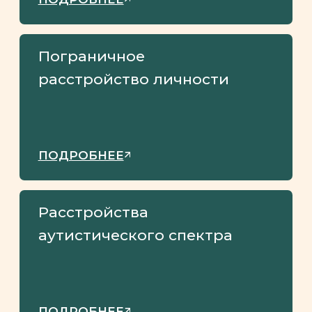
— Часто подвержены зависти,
разъедающей изнутри и если он
что-то не может получить,
начинает обесценивать желаемое
— Неспособны понимать
и переживать чувства других
— Ощущает себя как имеющего
особые права
— Во внешнем виде им