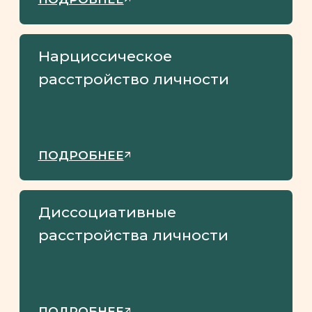
свойственна черезмерная
озабоченность своей
внешностью, старается отдавать
предпочтение брендам
— Родители нарциссы могут
относится к детям как к проекту,
желая воспитать из них лучшего
фигуриста или пианиста или ещё
кого-то
— В отношениях с партнёрами
склонён выбирать тех за счёт
кого может почувствовать себя
лучше
— Может проявлять себя как
абьюзер, устраивая качели из