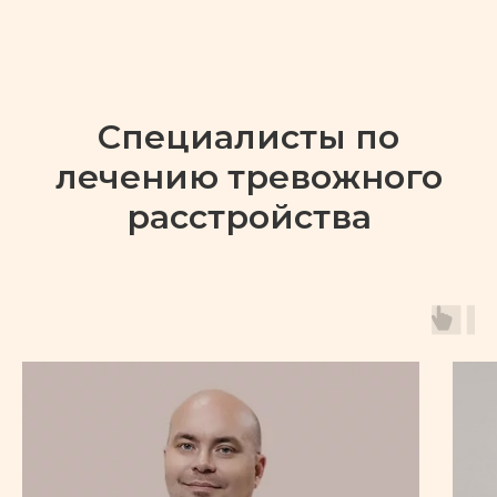
ПОДРОБНЕЕ
Специалисты по
Диссоциативные
расстройства личности
лечению тревожного
расстройства
ПОДРОБНЕЕ
Булимия
ПОДРОБНЕЕ
Анорексия