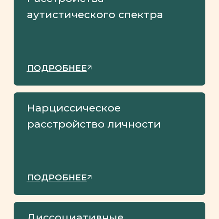
— Нестабильные, интенсивные
отношения, с периодами идеализации
и обесценивания другого
— Нестабильная самооценка
или самоощущение
— Импульсивность в ≥ 2
сферах, в которых пациент может
наносить себе вред (небезопасный
секс, переедание, опасное
вождение)
— Повторяющееся
суиц@@ые попытки,