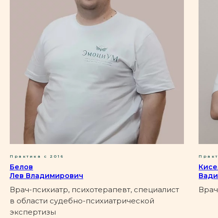
ПОДРОБНЕЕ
Биполярное аффективное
расстройство
ПОДРОБНЕЕ
Предменструальное
Практика с 2016
Практ
дисфорическое
Белов
Кисе
Лев Владимирович
Вади
расстройство
Врач-психиатр, психотерапевт, специалист
Врач
в области судебно-психиатрической
ПОДРОБНЕЕ
экспертизы