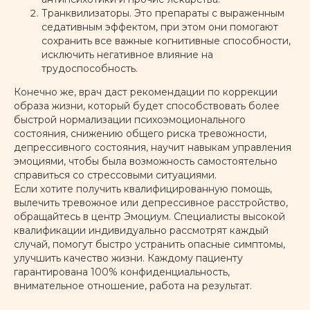
Транквилизаторы. Это препараты с выраженным
ПОДРОБНЕЕ
седативным эффектом, при этом они помогают
сохранить все важные когнитивные способности,
исключить негативное влияние на
Пограничное
трудоспособность.
расстройство личности
Конечно же, врач даст рекомендации по коррекции
образа жизни, который будет способствовать более
быстрой нормализации психоэмоционального
состояния, снижению общего риска тревожности,
ПОДРОБНЕЕ
депрессивного состояния, научит навыкам управления
эмоциями, чтобы была возможность самостоятельно
справиться со стрессовыми ситуациями.
Расстройства
Если хотите получить квалифицированную помощь,
аутистического спектра
вылечить тревожное или депрессивное расстройство,
обращайтесь в центр Эмоциум. Специалисты высокой
квалификации индивидуально рассмотрят каждый
случай, помогут быстро устранить опасные симптомы,
ПОДРОБНЕЕ
улучшить качество жизни. Каждому пациенту
гарантирована 100% конфиденциальность,
внимательное отношение, работа на результат.
Нарциссическое
расстройство личности