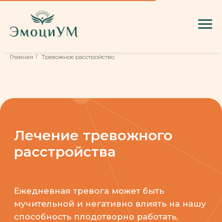
Главная
/
Тревожное расстройство
Лечение тревожного
расстройства
Ежедневная тревога может быть
мучительной и негативно влиять на нашу
способность плодотворно работать,
учиться, выполнять рутинные дела и даже
отдыхать. Она может парализовать наш
разум, заставляя нас сомневаться в своих
способностях и беспокоиться
о неизвестных и нереальных сценариях.