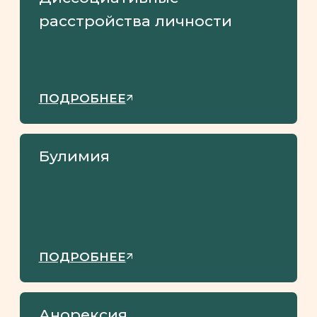
селфхарм
— Быстрое изменение настроения,
длящееся обычно всего несколько
часов и редко больше нескольких
дней
— Стойкое чувство пустоты
— Неадекватно сильный гнев
или неконтролируемый гнев