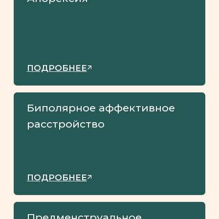
— Временные
параноидальные мысли
или серьезные диссоциативные
симптомы, вызванные стрессом
Кроме того, необходимо, чтобы
симптомы начали проявляться
в раннем взрослом возрасте,
но возможно их появление
и в подростковом возрасте.
Кроме того, тревога часто мешает нашему
отдыху. Мы можем ощущать постоянное
напряжение и невозможность
расслабиться, даже когда мы находимся