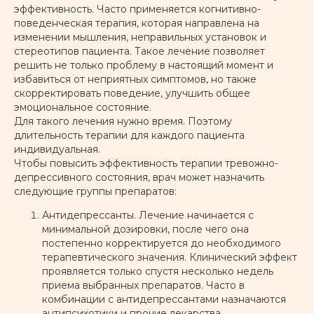
эффективность. Часто применяется когнитивно-
поведенческая терапия, которая направлена на
изменении мышления, неправильных установок и
Тревожное расстройство
стереотипов пациента. Такое лечение позволяет
решить не только проблему в настоящий момент и
избавиться от неприятных симптомов, но также
скорректировать поведение, улучшить общее
эмоциональное состояние.
ПОДРОБНЕЕ
Для такого лечения нужно время. Поэтому
длительность терапии для каждого пациента
индивидуальная.
Депрессия
Чтобы повысить эффективность терапии тревожно-
депрессивного состояния, врач может назначить
следующие группы препаратов:
Антидепрессанты. Лечение начинается с
ПОДРОБНЕЕ
минимальной дозировки, после чего она
постепенно корректируется до необходимого
терапевтического значения. Клинический эффект
Паническое расстройство
проявляется только спустя несколько недель
приема выбранных препаратов. Часто в
комбинации с антидепрессантами назначаются
антипсихотики и прочие лекарства.