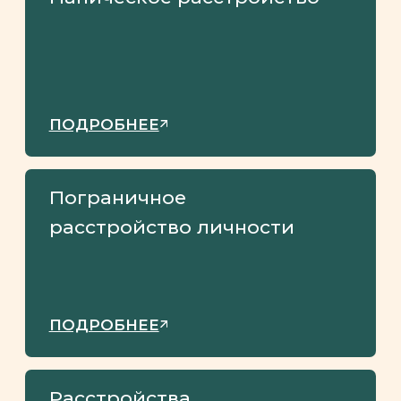
В DSM-5 отмечают
следующие признаки
ПРЛ:
— Постоянная тенденция к нестабильности
отношений, самооценки и эмоций (т.е.,
эмоциональная дисрегуляция)
и выраженная импульсивность.
Эта тенденция проявляется при наличии ≥
5 из следующих признаков:
— Отчаянные усилия избежать
состояния покинутости (реальной
или воображаемой)