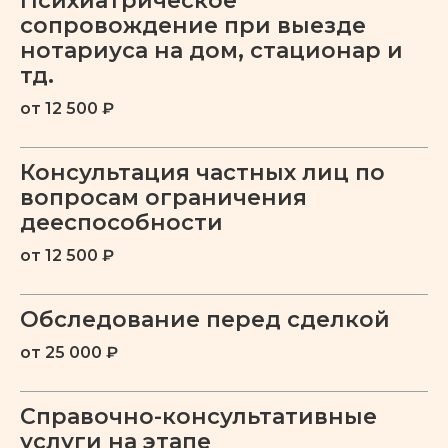
Психиатрическое
сопровождение при выезде
Пограничное
нотариуса на дом, стационар и
расстройство личности
тд.
от 12 500 ₽
ПОДРОБНЕЕ
Консультация частных лиц по
вопросам ограничения
Расстройства
дееспособности
аутистического спектра
от 12 500 ₽
ПОДРОБНЕЕ
Обследование перед сделкой
от 25 000 ₽
Нарциссическое
расстройство личности
Справочно-консультативные
услуги на этапе