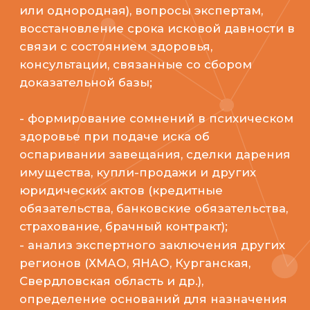
здоровье при подаче иска об
оспаривании завещания, сделки дарения
имущества, купли-продажи и других
юридических актов (кредитные
обязательства, банковские обязательства,
страхование, брачный контракт);
- анализ экспертного заключения других
регионов (ХМАО, ЯНАО, Курганская,
Свердловская область и др.),
определение оснований для назначения
повторной или дополнительной оценки,
оценка научной обоснованности,
объективности и полноты проведения,
неиспользованные возможности;
- подготовка адвоката к опросу эксперта
в суде;
- письменное заключение
специалистасправочного характера.
Цена:
от 7 500 ₽