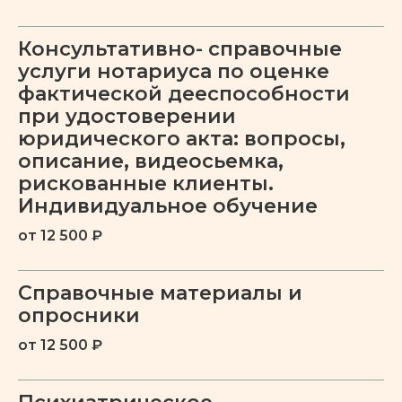
Тревожное расстройство
Консультативно- справочные
услуги нотариуса по оценке
фактической дееспособности
ПОДРОБНЕЕ
при удостоверении
юридического акта: вопросы,
Депрессия
описание, видеосьемка,
рискованные клиенты.
Индивидуальное обучение
от 12 500 ₽
ПОДРОБНЕЕ
Справочные материалы и
Паническое расстройство
опросники
от 12 500 ₽
ПОДРОБНЕЕ