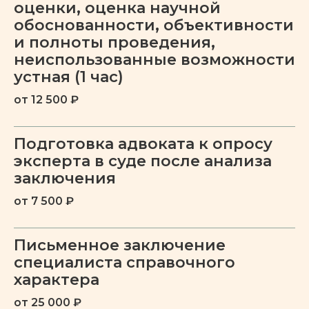
оценки, оценка научной
обоснованности, объективности
и полноты проведения,
неиспользованные возможности
устная (1 час)
Белов
Головина
Лев Владимирович
Жанна Григорьевна
от 12 500 ₽
Врач-психиатр, психотерапевт
Психолог, специалист в области
детский и взрослый, специалист
судебно-психиатрической
в области судебно-
экспертизы
Подготовка адвоката к опросу
психиатрической экспертизы,
эксперта в суде после анализа
специалист по работе с
заключения
зависимостями
от 7 500 ₽
Письменное заключение
специалиста справочного
С чем мы работаем
характера
от 25 000 ₽