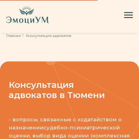
Главная
/
Консультация адвокатов
Консультация
адвокатов в Тюмени
- вопросы, связанные с ходатайством о
назначениисудебно-психиатрической
оценки, выбор вида оценки (комплексная
или однородная), вопросы экспертам,
восстановление срока исковой давности в
связи с состоянием здоровья,
консультации, связанные со сбором
доказательной базы;
- формирование сомнений в психическом