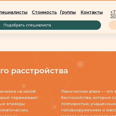
+7
пециалисты
Стоимость
Группы
Контакты
30
Подобрать специалиста
го расстройства
анизма на какой-
Панические атаки — это 
оторые переживают
беспокойства, которые
ные эпизоды
потливостью, учащенны
оматических,
головокружением и масс