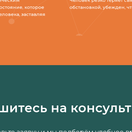
ическим
Человек резко теряет св
остояние, которое
обстановкой, убежден, чт
еловека, заставляя
шитесь на консуль