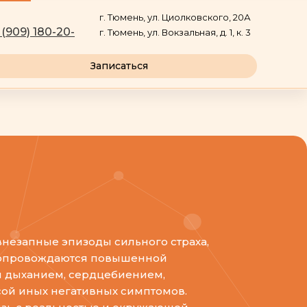
г. Тюмень, ул. Циолковского, 20А
 (909) 180-20-
г. Тюмень, ул. Вокзальная, д. 1, к. 3
Записаться
внезапные эпизоды сильного страха,
 сопровождаются повышенной
м дыханием, сердцебиением,
ой иных негативных симптомов.