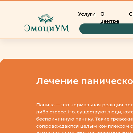
Услуги
О
С
центре
Главная
Паническое расстройство
/
Лечение паническо
Паника — это нормальная реакция орг
либо стресс. Но, существуют люди, к
беспричинную панику. Такие тревож
сопровождаются целым комплексом с