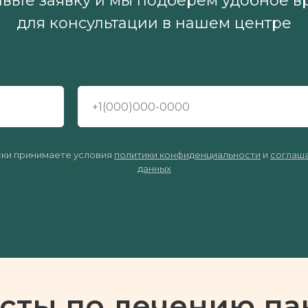
авьте заявку и мы подберём удобное в
для консультации в нашем центре
ски принимаете условия
политики конфиденциальности
и
соглаша
данных
сты по лечению па