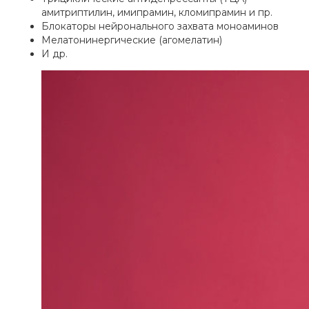
амитриптилин, имипрамин, кломипрамин и пр.
Блокаторы нейронального захвата моноаминов
Мелатонинергические (агомелатин)
И др.