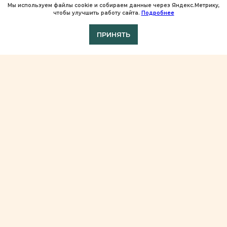
Мы используем файлы cookie и собираем данные через Яндекс.Метрику,
чтобы улучшить работу сайта.
Подробнее
ПРИНЯТЬ
г. Тюмень, ул. Циолковского, 20А
+7 (909) 180-20-
30
г. Тюмень, ул. Вокзальная, д. 1, к. 3
+7 (909) 190-20-
30
пн-вс 9:00 – 23:00