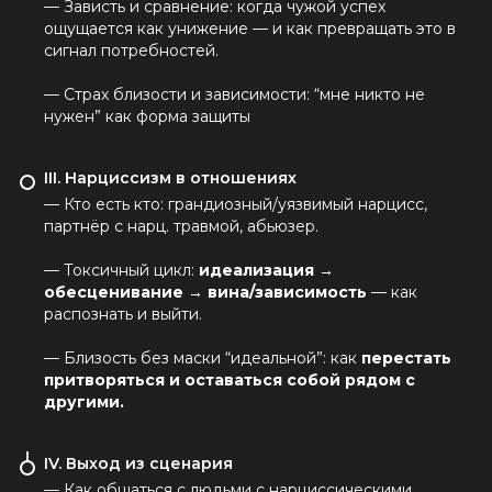
— Зависть и сравнение: когда чужой успех
ощущается как унижение — и как превращать это в
сигнал потребностей.
— Страх близости и зависимости: “мне никто не
нужен” как форма защиты
III. Нарциссизм в отношениях
— Кто есть кто: грандиозный/уязвимый нарцисс,
партнёр с нарц. травмой, абьюзер.
— Токсичный цикл:
идеализация →
обесценивание → вина/зависимость
— как
распознать и выйти.
— Близость без маски “идеальной”: как
перестать
притворяться и
оставаться собой рядом с
другими.
IV. Выход из сценария
— Как общаться с людьми с нарциссическими